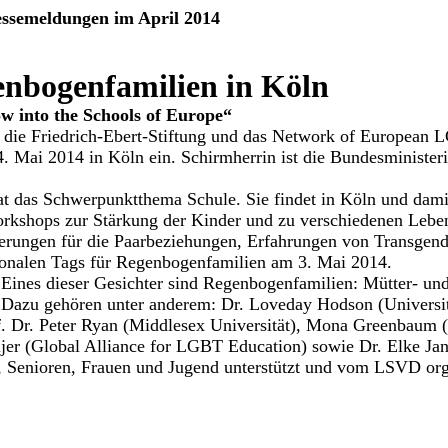
essemeldungen im April 2014
enbogenfamilien in Köln
w into the Schools of Europe“
die Friedrich-Ebert-Stiftung und das Network of European 
 Mai 2014 in Köln ein. Schirmherrin ist die Bundesministeri
t das Schwerpunktthema Schule. Sie findet in Köln und damit
orkshops zur Stärkung der Kinder und zu verschiedenen Leb
derungen für die Paarbeziehungen, Erfahrungen von Transgen
tionalen Tags für Regenbogenfamilien am 3. Mai 2014.
 Eines dieser Gesichter sind Regenbogenfamilien: Mütter- und
Dazu gehören unter anderem: Dr. Loveday Hodson (Universitä
f. Dr. Peter Ryan (Middlesex Universität), Mona Greenbaum
jer (Global Alliance for LGBT Education) sowie Dr. Elke J
 Senioren, Frauen und Jugend unterstützt und vom LSVD orga