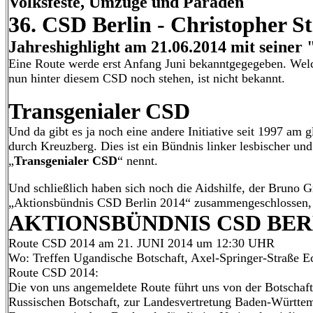
Volksfeste, Umzüge und Paraden
36. CSD Berlin - Christopher S
Jahreshighlight am 21.06.2014 mit seiner
Eine Route werde erst Anfang Juni bekanntgegegeben. Welc
nun hinter diesem CSD noch stehen, ist nicht bekannt.
Transgenialer CSD
Und da gibt es ja noch eine andere Initiative seit 1997 am 
durch Kreuzberg. Dies ist ein Bündnis linker lesbischer un
„
Transgenialer CSD
“ nennt.
Und schließlich haben sich noch die Aidshilfe, der Bruno
„Aktionsbündnis CSD Berlin 2014“ zusammengeschlossen, de
AKTIONSBÜNDNIS CSD BERL
Route CSD 2014 am 21. JUNI 2014 um 12:30 UHR
Wo: Treffen Ugandische Botschaft, Axel-Springer-Straße Ec
Route CSD 2014:
Die von uns angemeldete Route führt uns von der Botschaf
Russischen Botschaft, zur Landesvertretung Baden-Württe