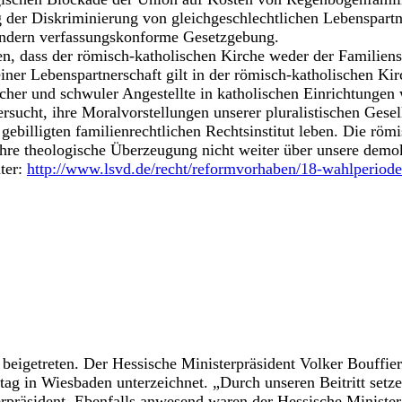
g der Diskriminierung von gleichgeschlechtlichen Lebenspart
ondern verfassungskonforme Gesetzgebung.
n, dass der römisch-katholischen Kirche weder der Familien
ner Lebenspartnerschaft gilt in der römisch-katholischen Kir
her und schwuler Angestellte in katholischen Einrichtungen 
rsucht, ihre Moralvorstellungen unserer pluralistischen Gese
illigten familienrechtlichen Rechtsinstitut leben. Die römis
 ihre theologische Überzeugung nicht weiter über unsere demo
ter:
http://www.lsvd.de/recht/reformvorhaben/18-wahlperiode
beigetreten. Der Hessische Ministerpräsident Volker Bouffie
ag in Wiesbaden unterzeichnet. „Durch unseren Beitritt setze
erpräsident. Ebenfalls anwesend waren der Hessische Minister 