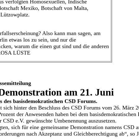
s verfolgten Homosexuellen, Indische
Botschaft Mexiko, Botschaft von Malta,
 Lützowplatz.
Zerfallserscheinung? Also kann man sagen, am
in etwas los zu sein, und nur die
icken, warum die einen gut sind und die anderen
n. ROSA LÜSTE
semitteilung
emonstration am 21. Juni
uss des basisdemokratischen CSD Forums.
lt sich hinter den Beschluss des CSD Forums vom 26. März 
rozent der Anwesenden haben bei dem basisdemokratischen F
er CSD e.V. gewünschte Umbenennung auszusetzen.
igten, sich für eine gemeinsame Demonstration namens CSD a
 Forderungen nach Akzeptanz und Gleichberechtigung ab“, so J