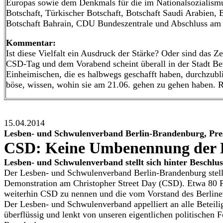
Europas sowie dem Denkmals für die im Nationalsozialismu
Botschaft, Türkischer Botschaft, Botschaft Saudi Arabien, 
Botschaft Bahrain, CDU Bundeszentrale und Abschluss am
Kommentar:
Ist diese Vielfalt ein Ausdruck der Stärke? Oder sind das 
CSD-Tag und dem Vorabend scheint überall in der Stadt Berl
Einheimischen, die es halbwegs geschafft haben, durchzubl
böse, wissen, wohin sie am 21.06. gehen zu gehen habe
15.04.2014
Lesben- und Schwulenverband Berlin-Brandenburg, Pres
CSD: Keine Umbenennung der D
Lesben- und Schwulenverband stellt sich hinter Beschl
Der Lesben- und Schwulenverband Berlin-Brandenburg stel
Demonstration am Christopher Street Day (CSD). Etwa 80 P
weiterhin CSD zu nennen und die vom Vorstand des Berlin
Der Lesben- und Schwulenverband appelliert an alle Beteil
überflüssig und lenkt von unseren eigentlichen politischen