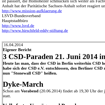
ist passiert, die Homoheiler schmücken sich weiter als Fa
Anhalt hat der Paritätische Sachsen-Anhalt sofort reagiert 
http://www.mission-aufklaerung.de
LSVD-Bundesverband
Hauptstadtbüro
http://www.lsvd.de
http://www.hirschfeld-eddy-stiftung.de
16.04.2014
Eigener Bericht
3 CSD-Paraden 21. Juni 2014 in
Heute las man, dass der CSD in Berlin weiterhin CSD he
habe sich der CSD e.V. entschlossen, den Berliner CSD 
nun "Stonewall CSD" heißen.
Dyke-March
Schon am
Vorabend
(20.06.2014) findet ab 19,30 Uhr der j
statt.