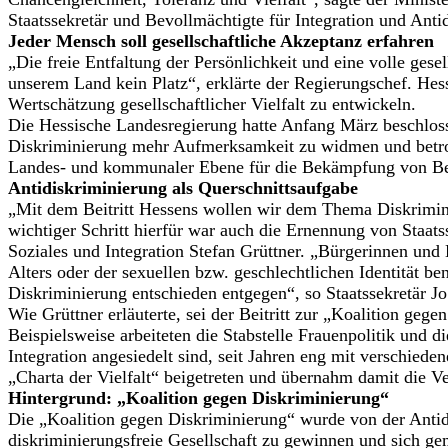
Staatssekretär und Bevollmächtigte für Integration und Antid
Jeder Mensch soll gesellschaftliche Akzeptanz erfahren
„Die freie Entfaltung der Persönlichkeit und eine volle gese
unserem Land kein Platz“, erklärte der Regierungschef. He
Wertschätzung gesellschaftlicher Vielfalt zu entwickeln.
Die Hessische Landesregierung hatte Anfang März beschloss
Diskriminierung mehr Aufmerksamkeit zu widmen und betro
Landes- und kommunaler Ebene für die Bekämpfung von Benac
Antidiskriminierung als Querschnittsaufgabe
„Mit dem Beitritt Hessens wollen wir dem Thema Diskrimin
wichtiger Schritt hierfür war auch die Ernennung von Staats
Soziales und Integration Stefan Grüttner. „Bürgerinnen und
Alters oder der sexuellen bzw. geschlechtlichen Identität be
Diskriminierung entschieden entgegen“, so Staatssekretär Jo 
Wie Grüttner erläuterte, sei der Beitritt zur „Koalition ge
Beispielsweise arbeiteten die Stabstelle Frauenpolitik und
Integration angesiedelt sind, seit Jahren eng mit verschi
„Charta der Vielfalt“ beigetreten und übernahm damit die Ve
Hintergrund: „Koalition gegen Diskriminierung“
Die „Koalition gegen Diskriminierung“ wurde von der Antid
diskriminierungsfreie Gesellschaft zu gewinnen und sich g