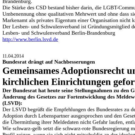
Brandenburg.
Die Stärke des CSD bestand bisher darin, die LGBT-Communit
Umbenennung ohne qualitativen Mehrwert und ohne dass sich 
Markenamt als privates Eigentum einer Organisation nicht 
Der Lesben- und Schwulenverband ist Gründungsmitglied d
Lesben- und Schwulenverband Berlin-Brandenburg
http://www.berlin.lsvd.de
11.04.2014
Bundesrat drängt auf Nachbesserungen
Gemeinsames Adoptionsrecht un
kirchlichen Einrichtungen gefor
Der Bundesrat hat heute seine Stellungnahmen zu den G
Änderung des Gesetzes zur Fortentwicklung des Meldewe
(LSVD):
Der LSVD begrüßt die Empfehlungen des Bundesrates zu den
Adoption durch Lebenspartner ausgesprochen und den Gesetzg
die Übermittlung ihrer Meldedaten nicht Gefahr laufen, ent
Wie schwarz-gelb setzt die schwarz-rote Bundesregierung m
Profil zeigen, wenn sie sich nicht mitschuldig an der ideo