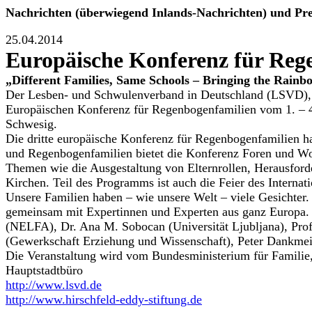
Nachrichten (überwiegend Inlands-Nachrichten) und Pr
25.04.2014
Europäische Konferenz für Reg
„Different Families, Same Schools – Bringing the Rainbo
Der Lesben- und Schwulenverband in Deutschland (LSVD), 
Europäischen Konferenz für Regenbogenfamilien vom 1. – 4.
Schwesig.
Die dritte europäische Konferenz für Regenbogenfamilien ha
und Regenbogenfamilien bietet die Konferenz Foren und W
Themen wie die Ausgestaltung von Elternrollen, Herausfor
Kirchen. Teil des Programms ist auch die Feier des Interna
Unsere Familien haben – wie unsere Welt – viele Gesichter.
gemeinsam mit Expertinnen und Experten aus ganz Europa. 
(NELFA), Dr. Ana M. Sobocan (Universität Ljubljana), Pro
(Gewerkschaft Erziehung und Wissenschaft), Peter Dankmei
Die Veranstaltung wird vom Bundesministerium für Familie,
Hauptstadtbüro
http://www.lsvd.de
http://www.hirschfeld-eddy-stiftung.de