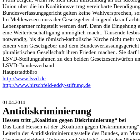
Union über die im Koalitionsvertrag vereinbarte Beendigun
Bundesverfassungsgericht gelten keine Wahlversprechen, s
Im Meldewesen muss der Gesetzgeber dringend darauf achte
Lebenspartner mitgeteilt werden darf. Denn die Eingehung ei
eine Weiterbeschäftigung unmöglich macht. Tausende lesbisc
notwendig, bis die römisch-katholische Kirche nicht mehr ve
einem vom Gesetzgeber und dem Bundesverfassungsgericht geb
pluralistischen Gesellschaft ihren Frieden machen. Sie darf
LSVD-Stellungnahmen zu den beiden Gesetzesentwürfen un
LSVD-Bundesverband
Hauptstadtbüro
http://www.lsvd.de
http://www.hirschfeld-eddy-stiftung.de
01.04.2014
Antidiskriminierung
Hessen tritt „Koalition gegen Diskriminierung“ bei
Das Land Hessen ist der „Koalition gegen Diskriminierung“ 
Leiterin der Antidiskriminierungsstelle des Bundes, am Mont
Chancengleichheit, Toleranz und Vielfalt“, sagte der Minist