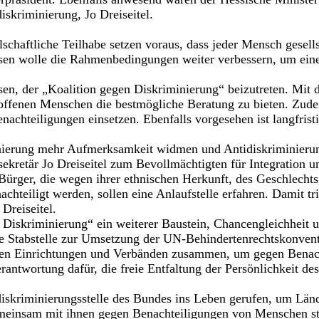
iskriminierung, Jo Dreiseitel.
llschaftliche Teilhabe setzen voraus, dass jeder Mensch gesell
ssen wolle die Rahmenbedingungen weiter verbessern, um eine
en, der „Koalition gegen Diskriminierung“ beizutreten. Mit 
ffenen Menschen die bestmögliche Beratung zu bieten. Zude
hteiligungen einsetzen. Ebenfalls vorgesehen ist langfristi
ierung mehr Aufmerksamkeit widmen und Antidiskriminierung 
sekretär Jo Dreiseitel zum Bevollmächtigten für Integration u
 Bürger, die wegen ihrer ethnischen Herkunft, des Geschlecht
nachteiligt werden, sollen eine Anlaufstelle erfahren. Damit 
Dreiseitel.
gen Diskriminierung“ ein weiterer Baustein, Chancengleichheit
 die Stabstelle zur Umsetzung der UN-Behindertenrechtskonven
edenen Einrichtungen und Verbänden zusammen, um gegen Benac
rantwortung dafür, die freie Entfaltung der Persönlichkeit de
iskriminierungsstelle des Bundes ins Leben gerufen, um Län
emeinsam mit ihnen gegen Benachteiligungen von Menschen sta