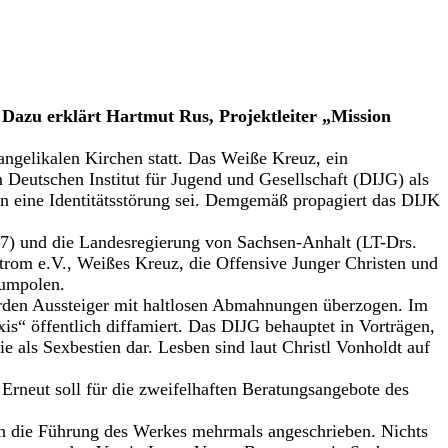
 Dazu erklärt Hartmut Rus, Projektleiter „Mission
ngelikalen Kirchen statt. Das Weiße Kreuz, ein
Deutschen Institut für Jugend und Gesellschaft (DIJG) als
n eine Identitätsstörung sei. Demgemäß propagiert das DIJK
17) und die Landesregierung von Sachsen-Anhalt (LT-Drs.
strom e.V., Weißes Kreuz, die Offensive Junger Christen und
 umpolen.
urden Aussteiger mit haltlosen Abmahnungen überzogen. Im
“ öffentlich diffamiert. Das DIJG behauptet in Vorträgen,
e als Sexbestien dar. Lesben sind laut Christl Vonholdt auf
rneut soll für die zweifelhaften Beratungsangebote des
n die Führung des Werkes mehrmals angeschrieben. Nichts