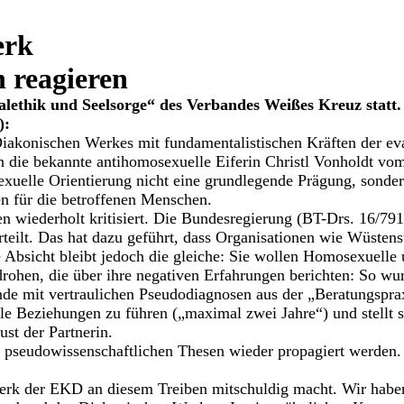
erk
 reagieren
alethik und Seelsorge“ des Verbandes Weißes Kreuz statt.
):
iakonischen Werkes mit fundamentalistischen Kräften der eva
ie bekannte antihomosexuelle Eiferin Christl Vonholdt vom 
exuelle Orientierung nicht eine grundlegende Prägung, sonder
n für die betroffenen Menschen.
 wiederholt kritisiert. Die Bundesregierung (BT-Drs. 16/79
rteilt. Das hat dazu geführt, dass Organisationen wie Wüsten
 Absicht bleibt jedoch die gleiche: Sie wollen Homosexuelle
drohen, die über ihre negativen Erfahrungen berichten: So w
mit vertraulichen Pseudodiagnosen aus der „Beratungspraxis
e Beziehungen zu führen („maximal zwei Jahre“) und stellt si
st der Partnerin.
pseudowissenschaftlichen Thesen wieder propagiert werden. E
erk der EKD an diesem Treiben mitschuldig macht. Wir habe