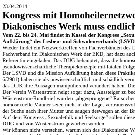
23.04.2014
Kongress mit Homoheilernetzw
Diakonisches Werk muss endlich
Vom 22. bis 24. Mai findet in Kassel der Kongress „Sexu
Aufklärung“ des Lesben- und Schwulenverbands (LSVD
Wieder findet ein Netzwerktreffen von Fachverbänden des D
Fachverband im Diakonischen Werk der EKD, hat dazu auch d
Referentin eingeladen. Das DIJG behauptet, dass die homos
pseudowissenschaftliche Therapiekonzepte mit fatalen Folge
Der LSVD und die Mission Aufklärung haben diese Praktiken
6/2981) haben sie als unwissenschaftlich und schädlich veru
das DIJK ihre Aussagen manipulierend verändert haben. Die
Der Verein Wüstenstrom neigt sogar dazu, Aussteiger zu be
Wüstenstrom-Rundbrief wurden „abgesprungene“ Ratsuchende 
homosexuelle Männer seien nicht in der Lage, vertrauensvoll
der Suche nach ihrer Mutter und saugen deswegen an der Bru
Auf dem Kongress „Sexualethik und Seelsorge“ sollen diese 
DIJG und von Wüstenstrom geworben werden.
Wir können nicht verstehen, warum sich das Diakonische W